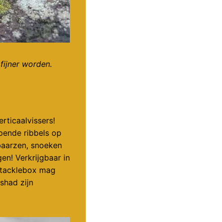
fijner worden.
erticaalvissers!
pende ribbels op
 baarzen, snoeken
en! Verkrijgbaar in
e tacklebox mag
shad zijn