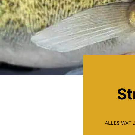
St
ALLES WAT J