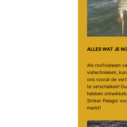
ALLES WAT JE N
Als roofvisteam v
vistechnieken, kun
ons vooral de vert
te verschalken! D
hebben ontwikkeld
Striker Pelagic vo
markt!