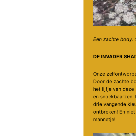
Een zachte body, d
DE INVADER SHA
Onze zelfontworp
Door de zachte bo
het lijfje van dez
en snoekbaarzen. E
drie vangende kleu
ontbreken! En niet
mannetje!