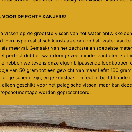
. VOOR DE ECHTE KANJERS!
e vissen op de grootste vissen van het water ontwikkelden
ad
. Een hyperrealistisch kunstaasje om op half water aan t
 als meerval. Gemaakt van het zachtste en soepelste mate
et perfect dubbel, waardoor je veel minder aanbeten zult 
tie hebben we tevens onze eigen bijpassende loodkoppen o
 kopje van 50 gram tot een gewicht van maar liefst 180 gram
is op je scherm zijn, en je kunstaas perfect in beeld houden
et alleen geschikt voor het pelagische vissen, maar kan dez
 dropshotmontage worden gepresenteerd!