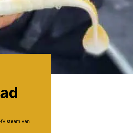
had
fvisteam van