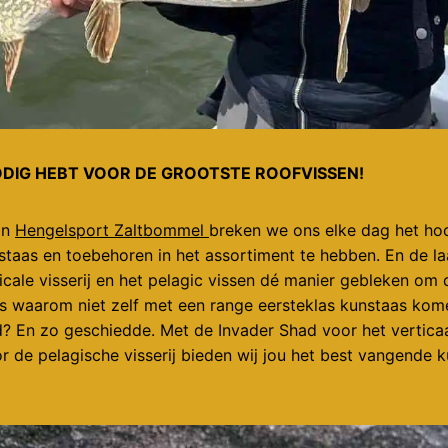
ODIG HEBT VOOR DE GROOTSTE ROOFVISSEN!
an
Hengelsport Zaltbommel
breken we ons elke dag het ho
staas en toebehoren in het assortiment te hebben. En de laat
icale visserij en het pelagic vissen dé manier gebleken om 
us waarom niet zelf met een range eersteklas kunstaas kome
? En zo geschiedde. Met de Invader Shad voor het verticaa
or de pelagische visserij bieden wij jou het best vangende 