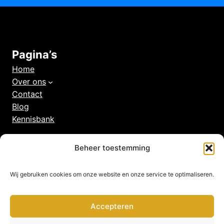
Pagina’s
Home
Over ons
Contact
Blog
Kennisbank
Beheer toestemming
Belangrijke pagina’s
Algemene voorwaarden
Wij gebruiken cookies om onze website en onze service te optimaliseren.
Veelgestelde vragen
Privacy beleid
Cookies
Accepteren
Disclaimer