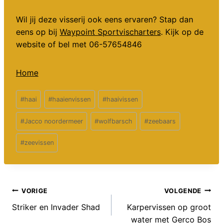
Wil jij deze visserij ook eens ervaren? Stap dan
eens op bij
Waypoint Sportvischarters
. Kijk op de
website of bel met 06-57654846
Home
Bericht
#
haai
#
haaienvissen
#
haaivissen
tags:
#
Jacco noordermeer
#
wolfbarsch
#
zeebaars
#
zeevissen
Bericht
VORIGE
VOLGENDE
Striker en Invader Shad
Karpervissen op groot
navigatie
water met Gerco Bos