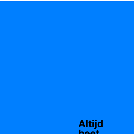
Altijd
beet