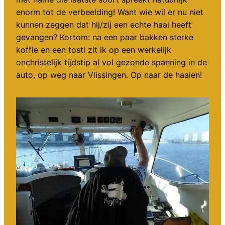
enorm tot de verbeelding! Want wie wil er nu niet
kunnen zeggen dat hij/zij een echte haai heeft
gevangen? Kortom: na een paar bakken sterke
koffie en een tosti zit ik op een werkelijk
onchristelijk tijdstip al vol gezonde spanning in de
auto, op weg naar Vlissingen. Op naar de haaien!