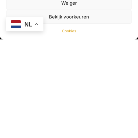
Weiger
Bekijk voorkeuren
NL
Cookies
Viswereld is hét online platform voor de sportvisser!
Hier vind je leuke artikelen, gave video’s, nieuws en
nog veel meer! Viswereld geeft jou als sportvisser
dagelijks het laatste nieuws uit de Viswereld!
© 2026 Viswereld door
VirtualBiz