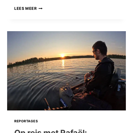
STRIJDEN
LEES MEER
VOOR
HET
MONSTER:
WÉÉR
EEN
MEGA
BAK
VOOR
DE
CAT
FISH
MATTIES!!
REPORTAGES
Op reis met Rafaël: