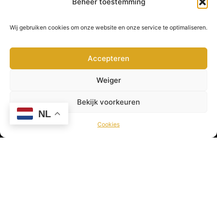
Beheer toestemming
Versturen
Wij gebruiken cookies om onze website en onze service te optimaliseren.
Accepteren
Pagina’s
Weiger
Home
Over ons
Bekijk voorkeuren
Contact
NL
Blog
Cookies
Kennisbank
Belangrijke pagina’s
Algemene voorwaarden
Veelgestelde vragen
Privacy beleid