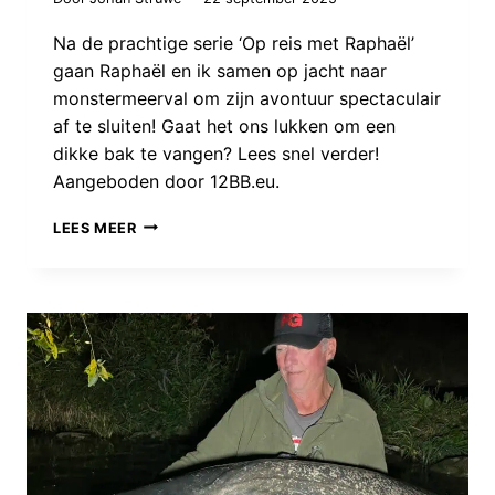
Na de prachtige serie ‘Op reis met Raphaël’
gaan Raphaël en ik samen op jacht naar
monstermeerval om zijn avontuur spectaculair
af te sluiten! Gaat het ons lukken om een
dikke bak te vangen? Lees snel verder!
Aangeboden door 12BB.eu.
JAGEN
LEES MEER
OP
MONSTERS
IN
DE
DUISTERE
NACHT!
RAPHAËL
SLUIT
ZIJN