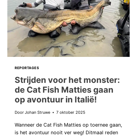
SANDER
EN
MICHEL
GINGEN
OP
AVONTUUR
IN
EGYPTE!
REPORTAGES
Strijden voor het monster:
de Cat Fish Matties gaan
op avontuur in Italië!
Door
Johan Struwe
7 oktober 2025
Wanneer de Cat Fish Matties op toernee gaan,
is het avontuur nooit ver weg! Ditmaal reden