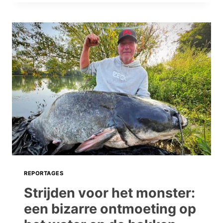
MET
RAPHAËL:
NA
EEN
MOOIE
AFSLUITING
IN
ARJEPLOG
GAAT
DE
REIS
NAAR
FINLAND!
REPORTAGES
Strijden voor het monster:
een bizarre ontmoeting op