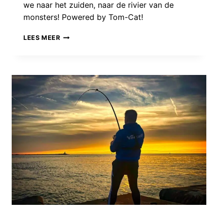
we naar het zuiden, naar de rivier van de
monsters! Powered by Tom-Cat!
STRIJDEN
LEES MEER
VOOR
HET
MONSTER:
DE
CAT
FISH
MATTIES
GAAN
OP
AVONTUUR
IN
ITALIË!