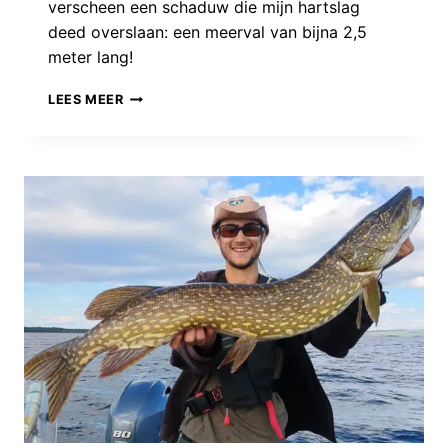
verscheen een schaduw die mijn hartslag
deed overslaan: een meerval van bijna 2,5
meter lang!
STRIJDEN
LEES MEER
VOOR
HET
MONSTER:
IN
HET
HOLST
VAN
DE
NACHT
LOOP
IK
TEGEN
DE
VANGST