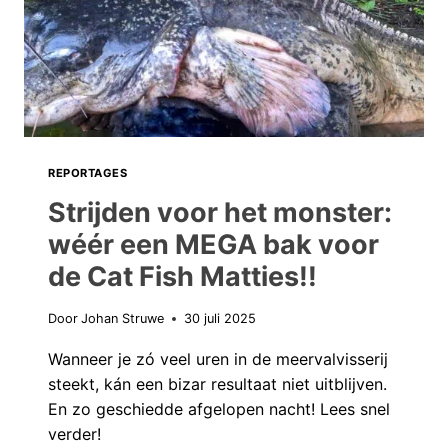
WATER
EN
DE
BAKKEN
VLIEGEN
ONS
WEER
REPORTAGES
OM
Strijden voor het monster:
DE
wéér een MEGA bak voor
OREN!
de Cat Fish Matties!!
Door
Johan Struwe
30 juli 2025
Wanneer je zó veel uren in de meervalvisserij
steekt, kán een bizar resultaat niet uitblijven.
En zo geschiedde afgelopen nacht! Lees snel
verder!