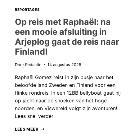
VAN
REPORTAGES
MIJN
Op reis met Raphaël: na
LEVEN
een mooie afsluiting in
AAN!
Arjeplog gaat de reis naar
Finland!
Door
Redactie
14 augustus 2025
Raphaël Gomez reist in zijn busje naar het
beloofde land Zweden en Finland voor een
flinke rondreis. In een 12BB bellyboat gaat hij
op jacht naar de snoeken van het hoge
noorden, en Viswereld volgt zijn avonturen!
Lees snel verder!
OP
LEES MEER
REIS