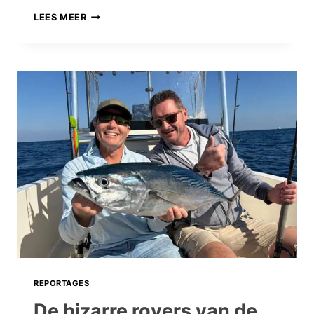
STRIJDEN
LEES MEER
VOOR
HET
MONSTER:
NA
EEN
VALSE
START
OPENEN
WE
2026
GEWELDIG!
REPORTAGES
De bizarre rovers van de