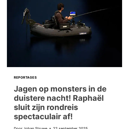
‘THE
CONGERMAN’
VEENSTRA!
REPORTAGES
Jagen op monsters in de
duistere nacht! Raphaël
sluit zijn rondreis
spectaculair af!
Door
Johan Struwe
22 september 2025