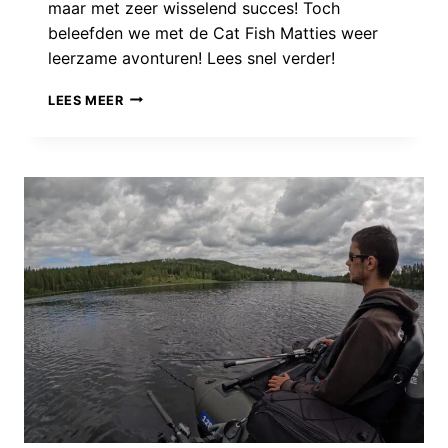
maar met zeer wisselend succes! Toch
beleefden we met de Cat Fish Matties weer
leerzame avonturen! Lees snel verder!
STRIJDEN
LEES MEER
VOOR
HET
MONSTER:
WE
MOETEN
TERUG
NAAR
DE
TEKENTAFEL..