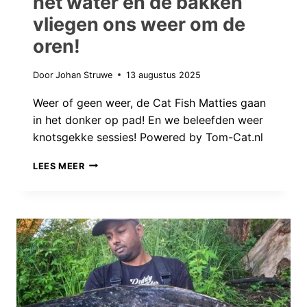
het water en de bakken
vliegen ons weer om de
oren!
Door
Johan Struwe
13 augustus 2025
Weer of geen weer, de Cat Fish Matties gaan
in het donker op pad! En we beleefden weer
knotsgekke sessies! Powered by Tom-Cat.nl
STRIJDEN
LEES MEER
VOOR
HET
MONSTER:
EEN
BIZARRE
ONTMOETING
OP
HET