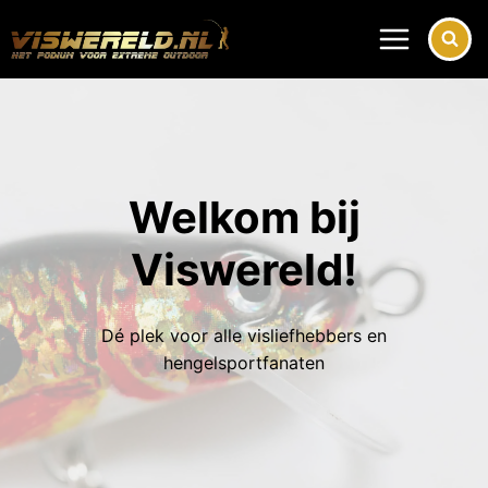
Doorgaan
naar
inhoud
Welkom bij
Viswereld!
Dé plek voor alle visliefhebbers en
hengelsportfanaten