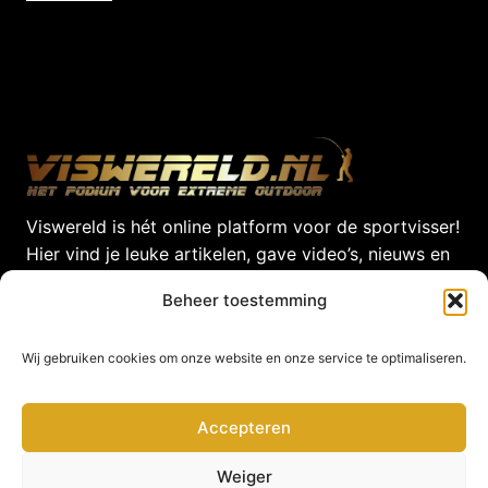
Viswereld is hét online platform voor de sportvisser!
Hier vind je leuke artikelen, gave video’s, nieuws en
nog veel meer! Viswereld geeft jou als sportvisser
Beheer toestemming
dagelijks het laatste nieuws uit de Viswereld!
© 2026 Viswereld door
VirtualBiz
Wij gebruiken cookies om onze website en onze service te optimaliseren.
Accepteren
Weiger