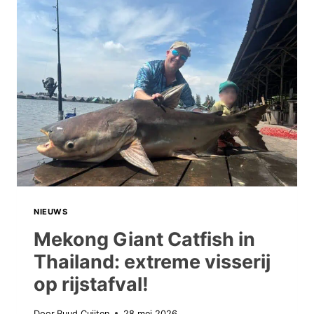
–
WELKE
BELLYBOAT
KIES
JE?
NIEUWS
Mekong Giant Catfish in
Thailand: extreme visserij
op rijstafval!
Door
Ruud Cuijten
28 mei 2026