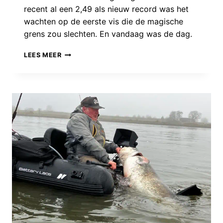
recent al een 2,49 als nieuw record was het
wachten op de eerste vis die de magische
grens zou slechten. En vandaag was de dag.
GREGGOR
LEES MEER
DE
GREEF
VERBREEKT
DE
250-
GRENS,
EN
HEEFT
HET
NIEUWE
NEDERLANDS
RECORD
MEERVAL