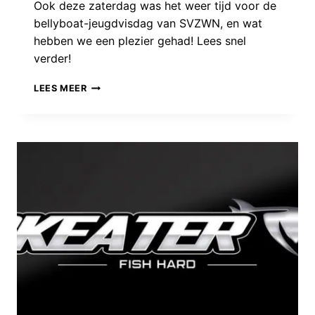
Ook deze zaterdag was het weer tijd voor de
bellyboat-jeugdvisdag van SVZWN, en wat
hebben we een plezier gehad! Lees snel
verder!
DE
LEES MEER
BELLYBOAT-
JEUGDVISDAG
VAN
SPORTVISSERIJ
ZUIDWEST
NEDERLAND
WAS
EEN
DAVEREND
SUCCES!