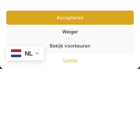
Accepteren
Pagina’s
Weiger
Home
Over ons
Bekijk voorkeuren
Contact
NL
Blog
Cookies
Kennisbank
Belangrijke pagina’s
Algemene voorwaarden
Veelgestelde vragen
Privacy beleid
Cookies
Disclaimer