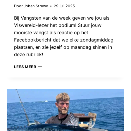
Door
Johan Struwe
29 juli 2025
Bij Vangsten van de week geven we jou als
Viswereld-lezer het podium! Stuur jouw
mooiste vangst als reactie op het
Facebookbericht dat we elke zondagmiddag
plaatsen, en zie jezelf op maandag shinen in
deze rubriek!
VANGSTEN
LEES MEER
VAN
DE
WEEK:
WEER
EEN
GEVARIEERD
PALET
AAN