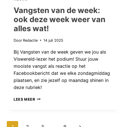
Vangsten van de week:
ook deze week weer van
alles wat!
Door
Redactie
14 juli 2025
Bij Vangsten van de week geven we jou als
Viswereld-lezer het podium! Stuur jouw
mooiste vangst als reactie op het
Facebookbericht dat we elke zondagmiddag
plaatsen, en zie jezelf op maandag shinen in
deze rubriek!
VANGSTEN
LEES MEER
VAN
DE
WEEK:
Volgende
1
2
3
…
9