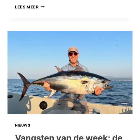
VANGSTEN
LEES MEER
VAN
DE
WEEK:
DE
SASHIMI-
EDITIE,
EN
MEER
EXOTISCHE
VANGSTEN!
NIEUWS
Vangsten van de week: de