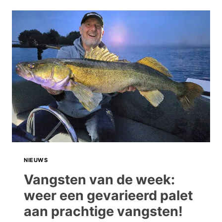
TACKLE
VOOR
DE
VERWENDE
ROOFVISSER:
SKEATER
KOMT
ERAAN!
NIEUWS
Vangsten van de week:
weer een gevarieerd palet
aan prachtige vangsten!