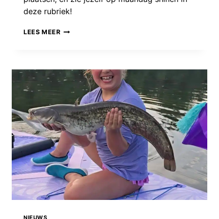
deze rubriek!
VANGSTEN
LEES MEER
VAN
DE
WEEK:
OOK
OP
VAKANTIE
VANGEN
JULLIE
ER
OP
LOS!
NIEUWS