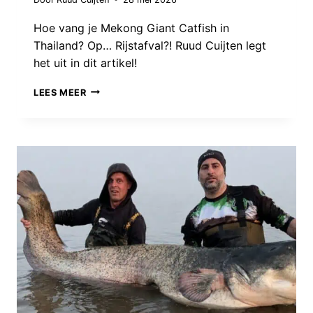
Hoe vang je Mekong Giant Catfish in
Thailand? Op… Rijstafval?! Ruud Cuijten legt
het uit in dit artikel!
MEKONG
LEES MEER
GIANT
CATFISH
IN
THAILAND:
EXTREME
VISSERIJ
OP
RIJSTAFVAL!