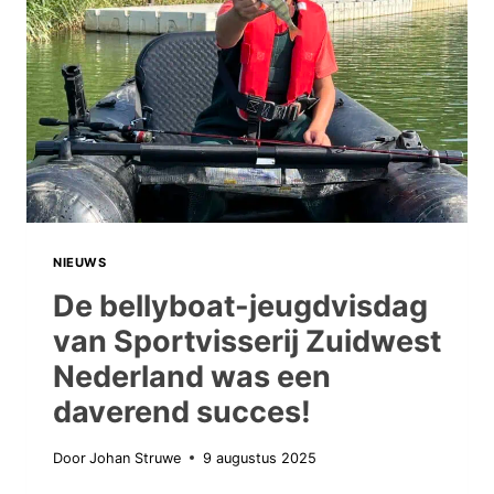
IS
IN
VOLLE
GANG,
MAAR
JULLIE
BLIJVEN
KNALLEN!
NIEUWS
De bellyboat-jeugdvisdag
van Sportvisserij Zuidwest
Nederland was een
daverend succes!
Door
Johan Struwe
9 augustus 2025