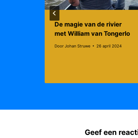
De magie van de rivier
met William van Tongerlo
Door
Johan Struwe
26 april 2024
Geef een react