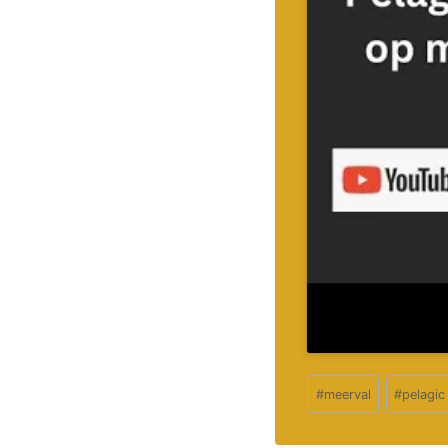
Bericht
#
meerval
#
pelagic
tags: