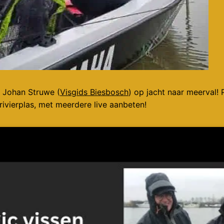
j Johan Struwe (
Visgids Biesbosch
) op jacht naar meerval! 
ivierplas, met meerdere live aanbeten!