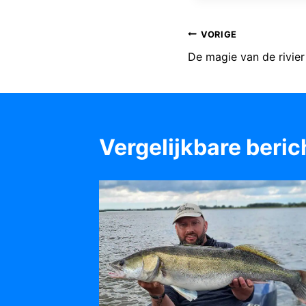
Bericht
VORIGE
De magie van de rivier
navigatie
Vergelijkbare beric