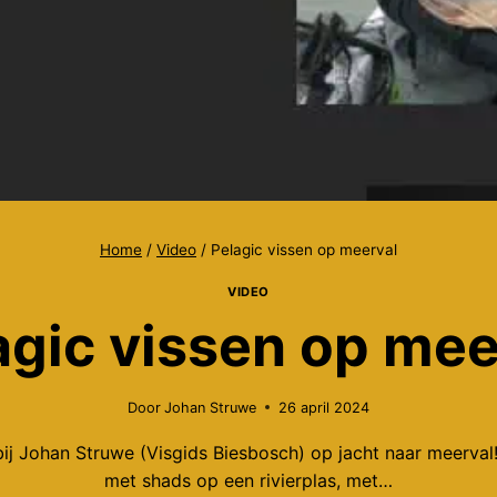
Home
/
Video
/
Pelagic vissen op meerval
VIDEO
agic vissen op mee
Door
Johan Struwe
26 april 2024
ij Johan Struwe (Visgids Biesbosch) op jacht naar meerval!
met shads op een rivierplas, met…