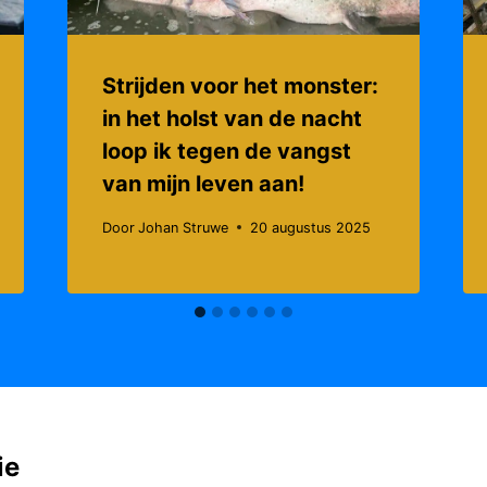
Strijden voor het monster:
in het holst van de nacht
loop ik tegen de vangst
van mijn leven aan!
Door
Johan Struwe
20 augustus 2025
ie