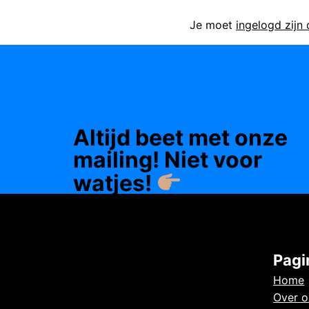
Je moet
ingelogd zijn
Altijd beet met onze
mailing! Niet voor
watjes!
Pagi
Home
Over o