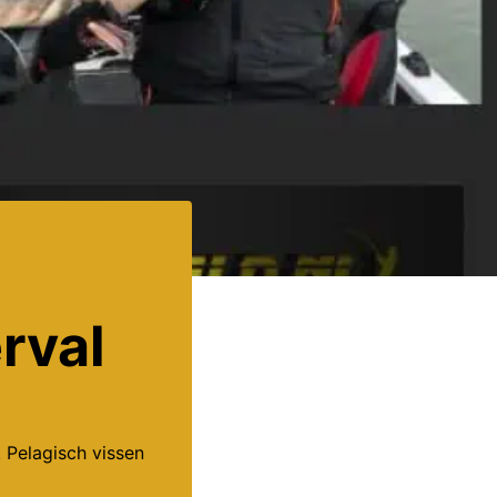
rval
 Pelagisch vissen