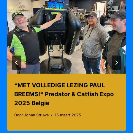
*MET VOLLEDIGE LEZING PAUL
BREEMS!* Predator & Catfish Expo
2025 België
Door
Johan Struwe
16 maart 2025