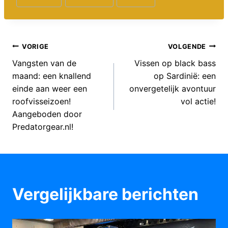
Bericht
VORIGE
VOLGENDE
Vangsten van de
Vissen op black bass
navigatie
maand: een knallend
op Sardinië: een
einde aan weer een
onvergetelijk avontuur
roofvisseizoen!
vol actie!
Aangeboden door
Predatorgear.nl!
Vergelijkbare berichten