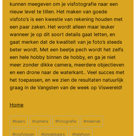
kunnen meegeven om je visfotografie naar een
nieuw level te tillen. Het maken van goede
visfoto’s is een kwestie van rekening houden met
een paar zaken. Het wordt alleen maar leuker
wanneer je op dit soort details gaat letten, en
gaat merken dat de kwaliteit van je foto’s steeds
beter wordt. Met een beetje pech wordt het zelfs
een hele hobby binnen de hobby, en ga je niet
meer zonder dikke camera, meerdere objectieven
en een drone naar de waterkant.. Veel succes met
het toepassen, en we zien de resultaten natuurlijk
graag in de Vangsten van de week op Viswereld!
Home
Bericht
#
baars
#
camera
#
fotografie
#
meerval
tags:
#
roofvissen
#
snoekbaars
#
telefoon