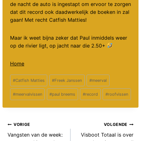
de nacht de auto is ingestapt om ervoor te zorgen
dat dit record ook daadwerkelijk de boeken in zal
gaan! Met recht Catfish Matties!
Maar ik weet bijna zeker dat Paul inmiddels weer
op de rivier ligt, op jacht naar die 2.50+
Home
Bericht
#
Catfish Matties
#
Freek Janssen
#
meerval
tags:
#
meervalvissen
#
paul breems
#
record
#
roofvissen
Bericht
VORIGE
VOLGENDE
Vangsten van de week:
Visboot Totaal is over