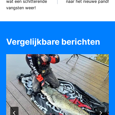
navigatie
wat een schitterende
naar het nieuwe pand!
vangsten weer!
Vergelijkbare berichten