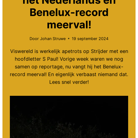
Benelux-record
meerval!
Door
Johan Struwe
19 september 2024
Viswereld is werkelijk apetrots op Strijder met een
hoofdletter S Paul! Vorige week waren we nog
samen op reportage, nu vangt hij het Benelux-
record meerval! En eigenlijk verbaast niemand dat.
Lees snel verder!