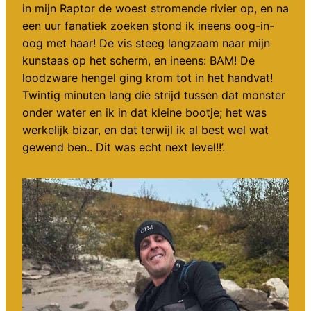
in mijn Raptor de woest stromende rivier op, en na
een uur fanatiek zoeken stond ik ineens oog-in-
oog met haar! De vis steeg langzaam naar mijn
kunstaas op het scherm, en ineens: BAM! De
loodzware hengel ging krom tot in het handvat!
Twintig minuten lang die strijd tussen dat monster
onder water en ik in dat kleine bootje; het was
werkelijk bizar, en dat terwijl ik al best wel wat
gewend ben.. Dit was echt next level!!’.