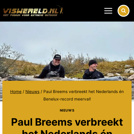
Doorgaan
naar
inhoud
Home
/
Nieuws
/
Paul Breems verbreekt het Nederlands én
Benelux-record meerval!
NIEUWS
Paul Breems verbreekt
het Nederlands én