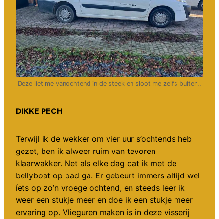
Deze liet me vanochtend in de steek en sloot me zelfs buiten..
DIKKE PECH
Terwijl ik de wekker om vier uur s’ochtends heb
gezet, ben ik alweer ruim van tevoren
klaarwakker. Net als elke dag dat ik met de
bellyboat op pad ga. Er gebeurt immers altijd wel
íets op zo’n vroege ochtend, en steeds leer ik
weer een stukje meer en doe ik een stukje meer
ervaring op. Vlieguren maken is in deze visserij