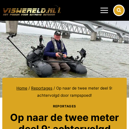
Doorgaan
naar
inhoud
Home
/
Reportages
/
Op naar de twee meter deel 9:
achtervolgd door rampspoed!
REPORTAGES
Op naar de twee meter
deel 9: achtervolgd