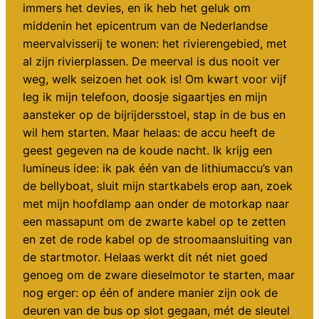
immers het devies, en ik heb het geluk om
middenin het epicentrum van de Nederlandse
meervalvisserij te wonen: het rivierengebied, met
al zijn rivierplassen. De meerval is dus nooit ver
weg, welk seizoen het ook is! Om kwart voor vijf
leg ik mijn telefoon, doosje sigaartjes en mijn
aansteker op de bijrijdersstoel, stap in de bus en
wil hem starten. Maar helaas: de accu heeft de
geest gegeven na de koude nacht. Ik krijg een
lumineus idee: ik pak één van de lithiumaccu’s van
de bellyboat, sluit mijn startkabels erop aan, zoek
met mijn hoofdlamp aan onder de motorkap naar
een massapunt om de zwarte kabel op te zetten
en zet de rode kabel op de stroomaansluiting van
de startmotor. Helaas werkt dit nét niet goed
genoeg om de zware dieselmotor te starten, maar
nog erger: op één of andere manier zijn ook de
deuren van de bus op slot gegaan, mét de sleutel