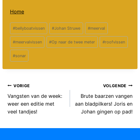
Home
Bericht
#
bellyboatvissen
#
Johan Struwe
#
meerval
tags:
#
meervalvissen
#
Op naar de twee meter
#
roofvissen
#
sonar
Bericht
VORIGE
VOLGENDE
Vangsten van de week:
Brute baarzen vangen
navigatie
weer een editie met
aan bladpilkers! Joris en
veel tandjes!
Johan gingen op pad!