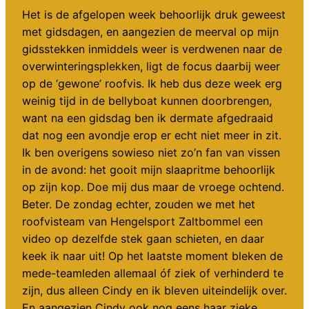
Het is de afgelopen week behoorlijk druk geweest
met gidsdagen, en aangezien de meerval op mijn
gidsstekken inmiddels weer is verdwenen naar de
overwinteringsplekken, ligt de focus daarbij weer
op de ‘gewone’ roofvis. Ik heb dus deze week erg
weinig tijd in de bellyboat kunnen doorbrengen,
want na een gidsdag ben ik dermate afgedraaid
dat nog een avondje erop er echt niet meer in zit.
Ik ben overigens sowieso niet zo’n fan van vissen
in de avond: het gooit mijn slaapritme behoorlijk
op zijn kop. Doe mij dus maar de vroege ochtend.
Beter. De zondag echter, zouden we met het
roofvisteam van Hengelsport Zaltbommel een
video op dezelfde stek gaan schieten, en daar
keek ik naar uit! Op het laatste moment bleken de
mede-teamleden allemaal óf ziek of verhinderd te
zijn, dus alleen Cindy en ik bleven uiteindelijk over.
En aangezien Cindy ook nog eens haar zieke