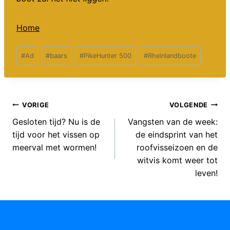
Home
Bericht
#
Ad
#
baars
#
PikeHunter 500
#
Rheinlandboote
tags:
Bericht
VORIGE
VOLGENDE
Gesloten tijd? Nu is de
Vangsten van de week:
navigatie
tijd voor het vissen op
de eindsprint van het
meerval met wormen!
roofvisseizoen en de
witvis komt weer tot
leven!