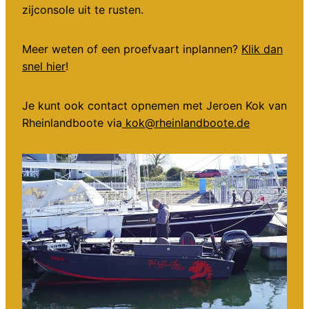
zijconsole uit te rusten.
Meer weten of een proefvaart inplannen?
Klik dan
snel hier
!
Je kunt ook contact opnemen met Jeroen Kok van
Rheinlandboote via
kok@rheinlandboote.de