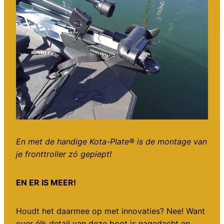
En met de handige Kota-Plate® is de montage van
je fronttroller zó gepiept!
EN ER IS MEER!
Houdt het daarmee op met innovaties? Nee! Want
over élk detail van deze boot is nagedacht en