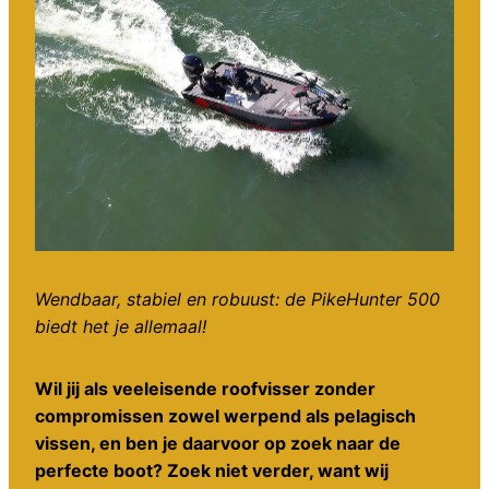
Wendbaar, stabiel en robuust: de PikeHunter 500
biedt het je allemaal!
Wil jij als veeleisende roofvisser zonder
compromissen zowel werpend als pelagisch
vissen, en ben je daarvoor op zoek naar de
perfecte boot? Zoek niet verder, want wij