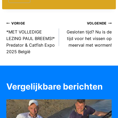
Bericht
VORIGE
VOLGENDE
*MET VOLLEDIGE
Gesloten tijd? Nu is de
navigatie
LEZING PAUL BREEMS!*
tijd voor het vissen op
Predator & Catfish Expo
meerval met wormen!
2025 België
Vergelijkbare berichten