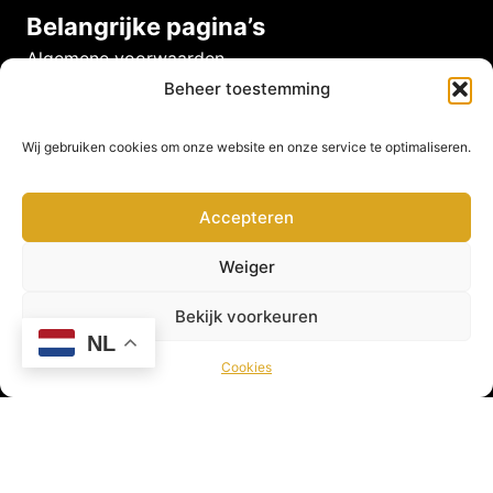
Belangrijke pagina’s
Algemene voorwaarden
Veelgestelde vragen
Beheer toestemming
Privacy beleid
Cookies
Wij gebruiken cookies om onze website en onze service te optimaliseren.
Disclaimer
Accepteren
Weiger
Bekijk voorkeuren
NL
Cookies
Viswereld is hét online platform voor de sportvisser!
Hier vind je leuke artikelen, gave video’s, nieuws en
nog veel meer! Viswereld geeft jou als sportvisser
dagelijks het laatste nieuws uit de Viswereld!