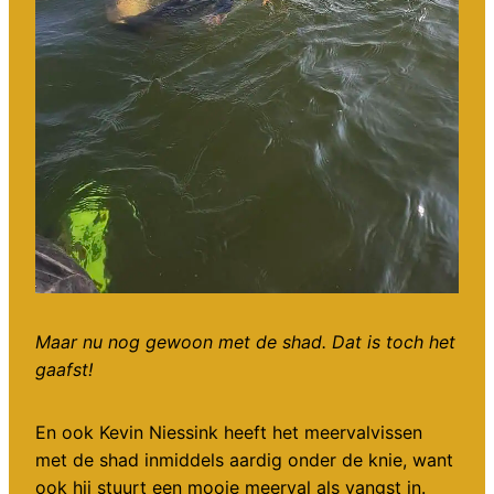
Maar nu nog gewoon met de shad. Dat is toch het
gaafst!
En ook Kevin Niessink heeft het meervalvissen
met de shad inmiddels aardig onder de knie, want
ook hij stuurt een mooie meerval als vangst in.