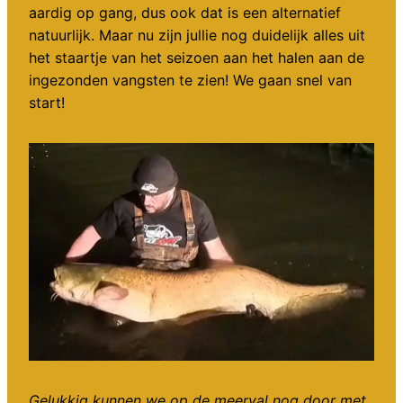
aardig op gang, dus ook dat is een alternatief
natuurlijk. Maar nu zijn jullie nog duidelijk alles uit
het staartje van het seizoen aan het halen aan de
ingezonden vangsten te zien! We gaan snel van
start!
Gelukkig kunnen we op de meerval nog door met