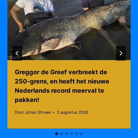
Greggor de Greef verbreekt de
250-grens, en heeft het nieuwe
Nederlands record meerval te
pakken!
Door
Johan Struwe
3 augustus 2026