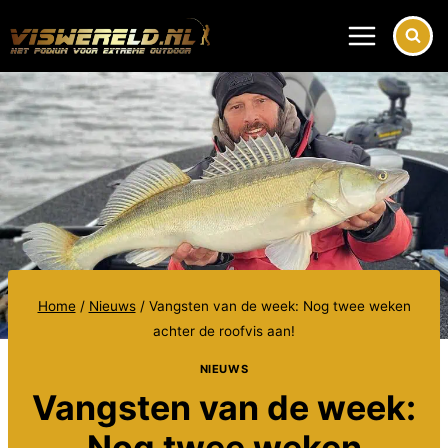
Doorgaan
naar
inhoud
Home
/
Nieuws
/
Vangsten van de week: Nog twee weken
achter de roofvis aan!
NIEUWS
Vangsten van de week:
Nog twee weken