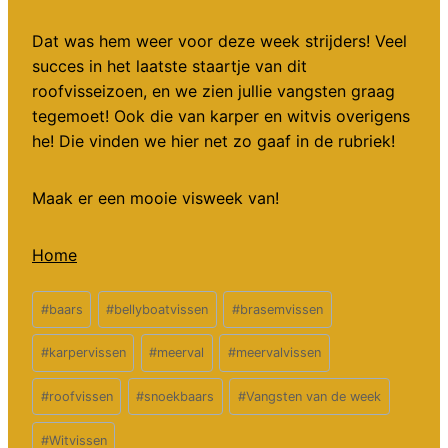
Dat was hem weer voor deze week strijders! Veel
succes in het laatste staartje van dit
roofvisseizoen, en we zien jullie vangsten graag
tegemoet! Ook die van karper en witvis overigens
he! Die vinden we hier net zo gaaf in de rubriek!
Maak er een mooie visweek van!
Home
Bericht
#
baars
#
bellyboatvissen
#
brasemvissen
tags:
#
karpervissen
#
meerval
#
meervalvissen
#
roofvissen
#
snoekbaars
#
Vangsten van de week
#
Witvissen