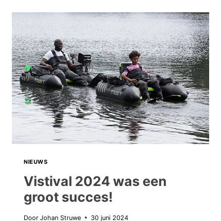
WEEK:
EEN
KLEINE
EDITIE
DIT
KEER..
NIEUWS
Vistival 2024 was een
groot succes!
Door
Johan Struwe
30 juni 2024