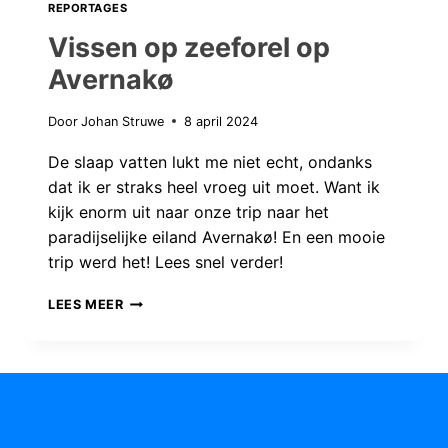
REPORTAGES
Vissen op zeeforel op
Avernakø
Door
Johan Struwe
8 april 2024
De slaap vatten lukt me niet echt, ondanks
dat ik er straks heel vroeg uit moet. Want ik
kijk enorm uit naar onze trip naar het
paradijselijke eiland Avernakø! En een mooie
trip werd het! Lees snel verder!
VISSEN
LEES MEER
OP
ZEEFOREL
OP
AVERNAKØ