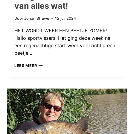
van alles wat!
Door
Johan Struwe
15 juli 2024
HET WORDT WEER EEN BEETJE ZOMER!
Hallo sportvissers! Het ging deze week na
een regenachtige start weer voorzichtig een
beetje…
VANGSTEN
LEES MEER
VAN
DE
WEEK:
VAN
ALLES
WAT!