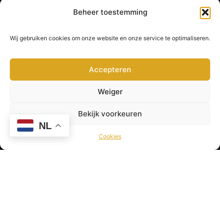
Beheer toestemming
Wij gebruiken cookies om onze website en onze service te optimaliseren.
Accepteren
Weiger
Viswereld is hét online platform voor de sportvisser!
Bekijk voorkeuren
Hier vind je leuke artikelen, gave video’s, nieuws en
NL
nog veel meer! Viswereld geeft jou als sportvisser
Cookies
dagelijks het laatste nieuws uit de Viswereld!
© 2026 Viswereld door
VirtualBiz