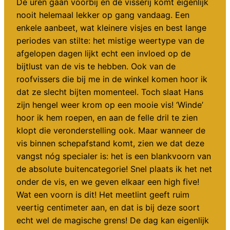
De uren gaan voorbij en de visserij komt eigenlijk
nooit helemaal lekker op gang vandaag. Een
enkele aanbeet, wat kleinere visjes en best lange
periodes van stilte: het mistige weertype van de
afgelopen dagen lijkt echt een invloed op de
bijtlust van de vis te hebben. Ook van de
roofvissers die bij me in de winkel komen hoor ik
dat ze slecht bijten momenteel. Toch slaat Hans
zijn hengel weer krom op een mooie vis! ‘Winde’
hoor ik hem roepen, en aan de felle dril te zien
klopt die veronderstelling ook. Maar wanneer de
vis binnen schepafstand komt, zien we dat deze
vangst nóg specialer is: het is een blankvoorn van
de absolute buitencategorie! Snel plaats ik het net
onder de vis, en we geven elkaar een high five!
Wat een voorn is dit! Het meetlint geeft ruim
veertig centimeter aan, en dat is bij deze soort
echt wel de magische grens! De dag kan eigenlijk