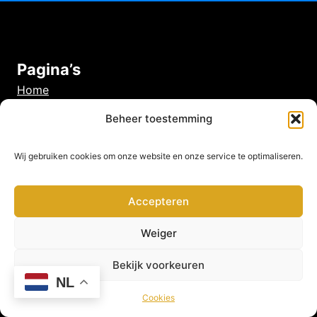
Pagina’s
Home
Over ons
Beheer toestemming
Contact
Blog
Wij gebruiken cookies om onze website en onze service te optimaliseren.
Kennisbank
Accepteren
Belangrijke pagina’s
Algemene voorwaarden
Weiger
Veelgestelde vragen
Privacy beleid
Bekijk voorkeuren
Cookies
NL
Disclaimer
Cookies