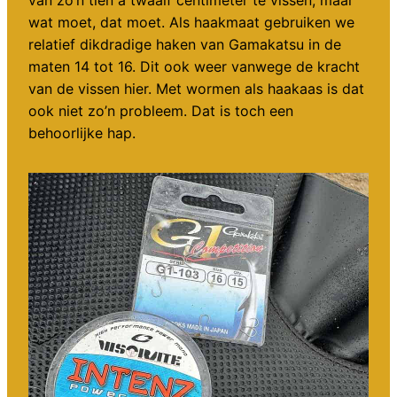
van zo’n tien à twaalf centimeter te vissen, maar
wat moet, dat moet. Als haakmaat gebruiken we
relatief dikdradige haken van Gamakatsu in de
maten 14 tot 16. Dit ook weer vanwege de kracht
van de vissen hier. Met wormen als haakaas is dat
ook niet zo’n probleem. Dat is toch een
behoorlijke hap.