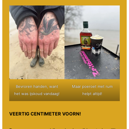
Bevroren handen, want
Maar poeroet met rum
het was ijskoud vandaag!
helpt altijd!
VEERTIG CENTIMETER VOORN!