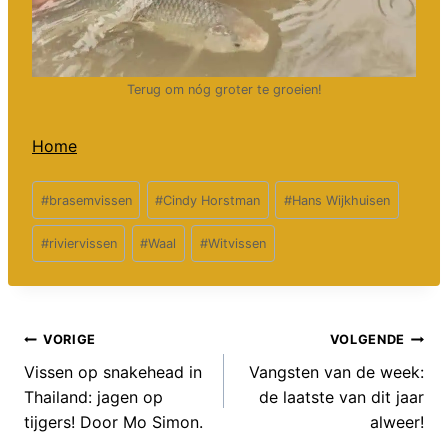
Terug om nóg groter te groeien!
Home
Bericht
#
brasemvissen
#
Cindy Horstman
#
Hans Wijkhuisen
tags:
#
riviervissen
#
Waal
#
Witvissen
Bericht
VORIGE
VOLGENDE
Vissen op snakehead in
Vangsten van de week:
navigatie
Thailand: jagen op
de laatste van dit jaar
tijgers! Door Mo Simon.
alweer!