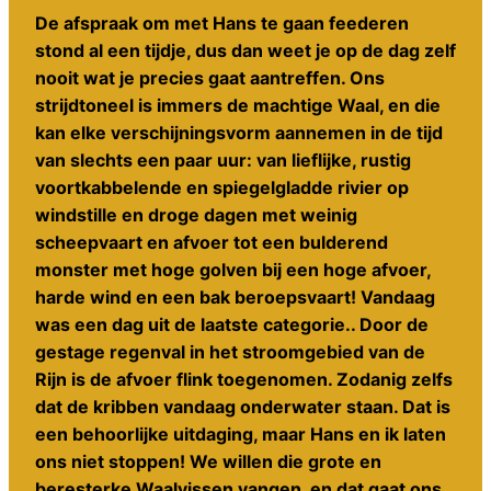
De afspraak om met Hans te gaan feederen
stond al een tijdje, dus dan weet je op de dag zelf
nooit wat je precies gaat aantreffen. Ons
strijdtoneel is immers de machtige Waal, en die
kan elke verschijningsvorm aannemen in de tijd
van slechts een paar uur: van lieflijke, rustig
voortkabbelende en spiegelgladde rivier op
windstille en droge dagen met weinig
scheepvaart en afvoer tot een bulderend
monster met hoge golven bij een hoge afvoer,
harde wind en een bak beroepsvaart! Vandaag
was een dag uit de laatste categorie.. Door de
gestage regenval in het stroomgebied van de
Rijn is de afvoer flink toegenomen. Zodanig zelfs
dat de kribben vandaag onderwater staan. Dat is
een behoorlijke uitdaging, maar Hans en ik laten
ons niet stoppen! We willen die grote en
beresterke Waalvissen vangen, en dat gaat ons