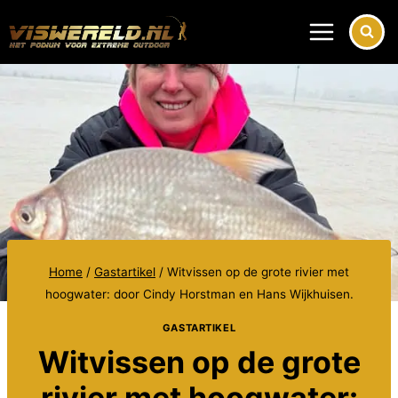
Doorgaan
naar
inhoud
Home
/
Gastartikel
/
Witvissen op de grote rivier met
hoogwater: door Cindy Horstman en Hans Wijkhuisen.
GASTARTIKEL
Witvissen op de grote
rivier met hoogwater: