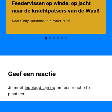
Feedervissen op winde: op jacht
naar de krachtpatsers van de Waal!
Door
Cindy Horstman
6 maart 2025
Geef een reactie
Je moet
ingelogd zijn op
om een reactie te
plaatsen.