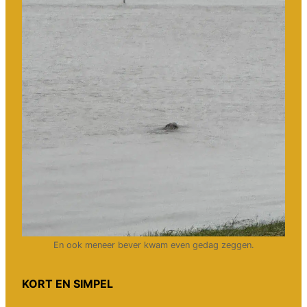
En ook meneer bever kwam even gedag zeggen.
KORT EN SIMPEL