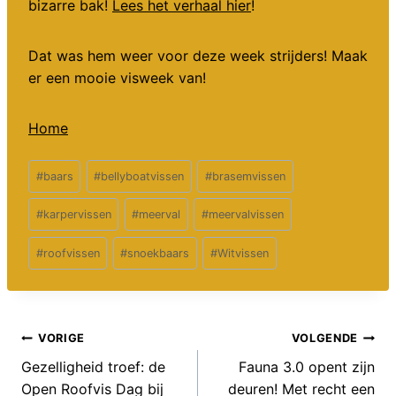
bizarre bak!
Lees het verhaal hier
!
Dat was hem weer voor deze week strijders! Maak
er een mooie visweek van!
Home
Bericht
#
baars
#
bellyboatvissen
#
brasemvissen
tags:
#
karpervissen
#
meerval
#
meervalvissen
#
roofvissen
#
snoekbaars
#
Witvissen
Bericht
VORIGE
VOLGENDE
Gezelligheid troef: de
Fauna 3.0 opent zijn
navigatie
Open Roofvis Dag bij
deuren! Met recht een