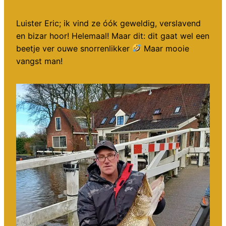
Luister Eric; ik vind ze óók geweldig, verslavend
en bizar hoor! Helemaal! Maar dit: dit gaat wel een
beetje ver ouwe snorrenlikker
Maar mooie
vangst man!