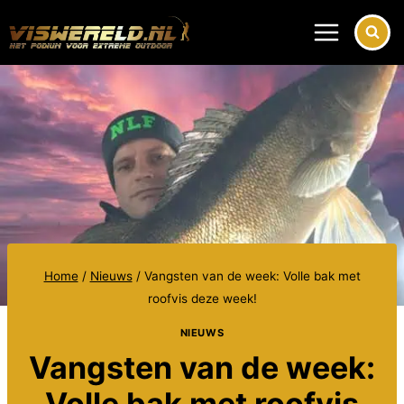
Doorgaan
naar
inhoud
Home
/
Nieuws
/
Vangsten van de week: Volle bak met
roofvis deze week!
NIEUWS
Vangsten van de week:
Volle bak met roofvis