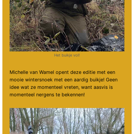
Het buikje vol!
Michelle van Wamel opent deze editie met een
mooie wintersnoek met een aardig buikje! Geen
idee wat ze momenteel vreten, want aasvis is
momenteel nergens te bekennen!