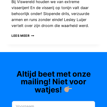
Bij Viswereld houden we van extreme
visserijen! En de visserij op tonijn valt daar
behoorlijk onder! Slopende drils, verzuurde
armen en runs zonder einde! Lesley Luijer
vertelt over zijn droom die waarheid werd.
LESLEY
LEES MEER
MAAKT
ZIJN
DROOM
WAAR:
OP
Altijd beet met onze
JACHT
NAAR
mailing! Niet voor
SPAANSE
watjes!
TONIJNEN!