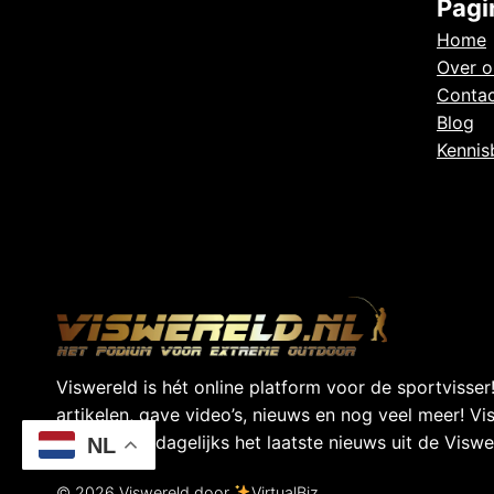
Pagi
Home
Over o
Conta
Blog
Kennis
Viswereld is hét online platform voor de sportvisser!
artikelen, gave video’s, nieuws en nog veel meer! Vi
sportvisser dagelijks het laatste nieuws uit de Viswe
NL
© 2026 Viswereld door
VirtualBiz