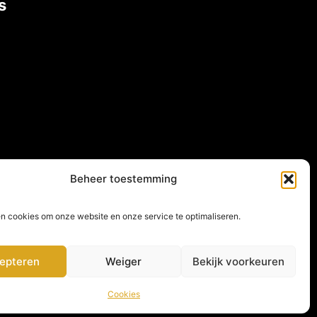
s
Beheer toestemming
Contact
en cookies om onze website en onze service te optimaliseren.
Betuwestraat 47, 4005 AR Tiel
epteren
Weiger
Bekijk voorkeuren
+316-11 340 533
Instagram
Facebook
YouTube
Cookies