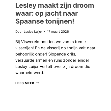
Lesley maakt zijn droom
waar: op jacht naar
Spaanse tonijnen!
Door
Lesley Luijer
17 maart 2026
Bij Viswereld houden we van extreme
visserijen! En de visserij op tonijn valt daar
behoorlijk onder! Slopende drils,
verzuurde armen en runs zonder einde!
Lesley Luijer vertelt over zijn droom die
waarheid werd.
LESLEY
LEES MEER
MAAKT
ZIJN
DROOM
WAAR: