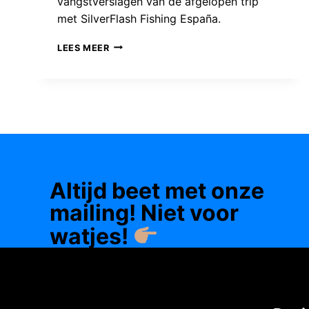
vangstverslagen van de afgelopen trip
met SilverFlash Fishing España.
BLAUWVINTONIJN
LEES MEER
VISSEN
IN
SPANJE:
ERVARINGEN
EN
TIPS
VAN
Altijd beet met onze
LESLEY
LUIJER!
mailing! Niet voor
(MEI
watjes!
2026)