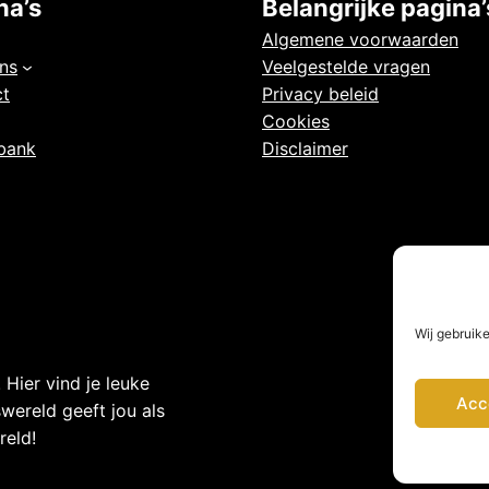
na’s
Belangrijke pagina’
Algemene voorwaarden
ns
Veelgestelde vragen
ct
Privacy beleid
Cookies
bank
Disclaimer
Wij gebruik
 Hier vind je leuke
Acc
swereld geeft jou als
reld!