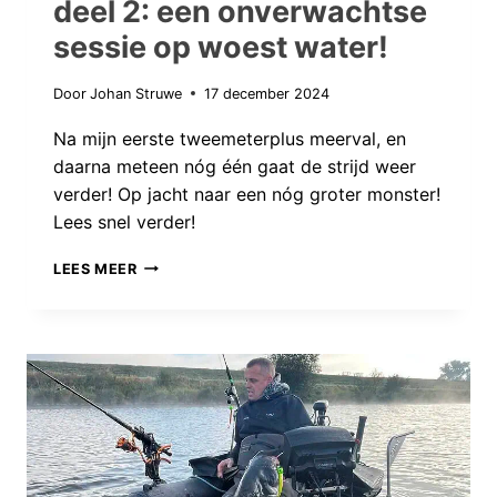
deel 2: een onverwachtse
sessie op woest water!
Door
Johan Struwe
17 december 2024
Na mijn eerste tweemeterplus meerval, en
daarna meteen nóg één gaat de strijd weer
verder! Op jacht naar een nóg groter monster!
Lees snel verder!
STRIJDEN
LEES MEER
VOOR
HET
MONSTER
DEEL
2:
EEN
ONVERWACHTSE
SESSIE