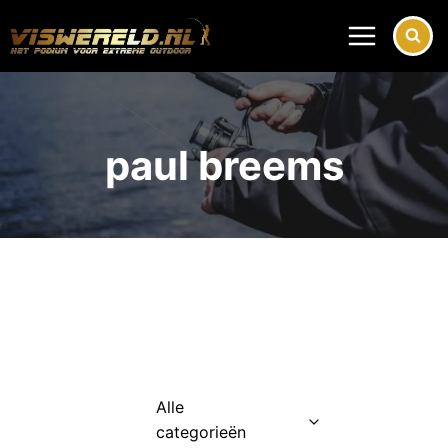
Doorgaan
naar
inhoud
paul breems
Alle
categorieën