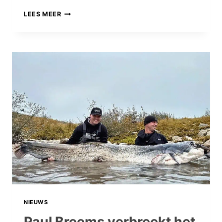
OP
LEES MEER
NAAR
DE
TWEE
METER
DEEL
4:
WE
KOMEN
STEEDS
DICHTERBIJ!
NIEUWS
Paul Breems verbreekt het