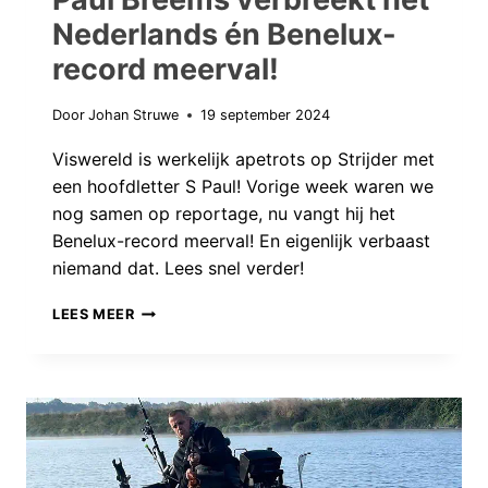
Nederlands én Benelux-
record meerval!
Door
Johan Struwe
19 september 2024
Viswereld is werkelijk apetrots op Strijder met
een hoofdletter S Paul! Vorige week waren we
nog samen op reportage, nu vangt hij het
Benelux-record meerval! En eigenlijk verbaast
niemand dat. Lees snel verder!
PAUL
LEES MEER
BREEMS
VERBREEKT
HET
NEDERLANDS
ÉN
BENELUX-