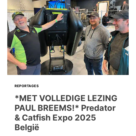
BENELUX-
RECORD
MEERVAL
VOOR
DE
DÉRDE
KEER
OP
RIJ!
EN
VISWERELD
WAS
REPORTAGES
ERBIJ!
*MET VOLLEDIGE LEZING
PAUL BREEMS!* Predator
& Catfish Expo 2025
België