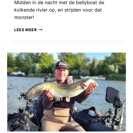
Midden in de nacht met de bellyboat de
kolkende rivier op, en strijden voor dat
monster!
STRIJDEN
LEES MEER
IN
DE
STROMING:
VISSEN
OP
XXL-
MEERVAL
MET
PAUL
BREEMS!