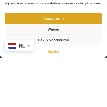
Belangrijke pagina’s
Wij gebruiken cookies om onze website en onze service te optimaliseren.
Algemene voorwaarden
Veelgestelde vragen
Accepteren
Privacy beleid
Cookies
Weiger
Disclaimer
Bekijk voorkeuren
NL
Cookies
Viswereld is hét online platform voor de sportvisser!
Hier vind je leuke artikelen, gave video’s, nieuws en
nog veel meer! Viswereld geeft jou als sportvisser
dagelijks het laatste nieuws uit de Viswereld!