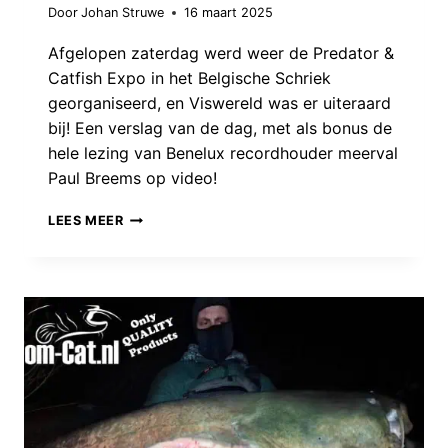
Door
Johan Struwe
16 maart 2025
Afgelopen zaterdag werd weer de Predator &
Catfish Expo in het Belgische Schriek
georganiseerd, en Viswereld was er uiteraard
bij! Een verslag van de dag, met als bonus de
hele lezing van Benelux recordhouder meerval
Paul Breems op video!
*MET
LEES MEER
VOLLEDIGE
LEZING
PAUL
BREEMS!*
PREDATOR
&
CATFISH
EXPO
2025