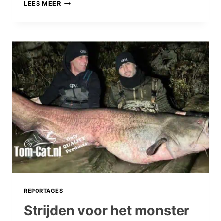
STRIJDEN
LEES MEER
VOOR
HET
MONSTER:
WAAR
GAAT
DIT
IN
GODSNAAM
OOIT
STOPPEN?
REPORTAGES
Strijden voor het monster