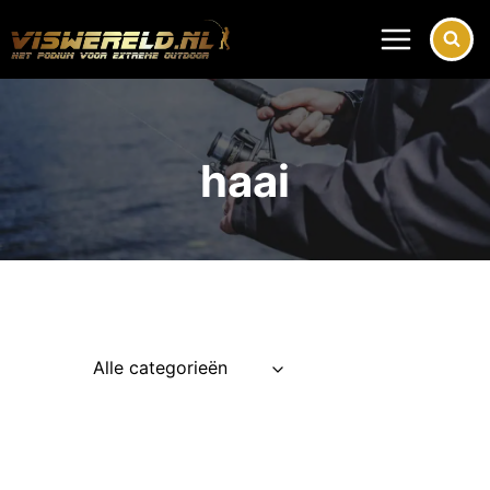
Doorgaan
naar
inhoud
haai
Alle categorieën