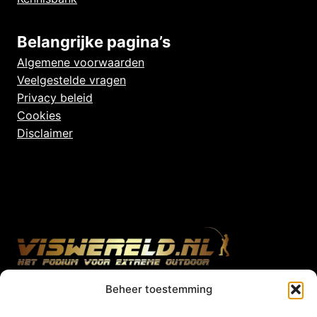
Belangrijke pagina’s
Algemene voorwaarden
Veelgestelde vragen
Privacy beleid
Cookies
Disclaimer
Viswereld is hét online platform voor de sportvisser!
Beheer toestemming
Hier vind je leuke artikelen, gave video’s, nieuws en