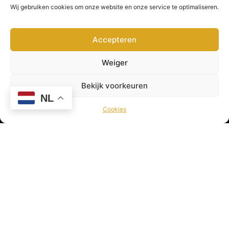
nog veel meer! Viswereld geeft jou als sportvisser
Wij gebruiken cookies om onze website en onze service te optimaliseren.
dagelijks het laatste nieuws uit de Viswereld!
Accepteren
© 2026 Viswereld door
VirtualBiz
Weiger
Bekijk voorkeuren
Con
NL
Cookies
Betu
47,
4005
AR
Tiel
+316
11
340