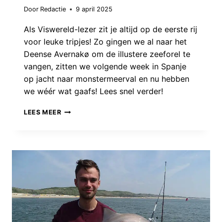
Door
Redactie
9 april 2025
Als Viswereld-lezer zit je altijd op de eerste rij
voor leuke tripjes! Zo gingen we al naar het
Deense Avernakø om de illustere zeeforel te
vangen, zitten we volgende week in Spanje
op jacht naar monstermeerval en nu hebben
we wéér wat gaafs! Lees snel verder!
MET
LEES MEER
VISWERELD
NAAR
DE
HAAIEN!
VANG
JIJ
JOUW
EERSTE