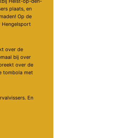
kbij Heist-op-den-
ers plaats, en
rsmaden! Op de
r Hengelsport
kt over de
emaal bij over
preekt over de
de tombola met
valvissers. En