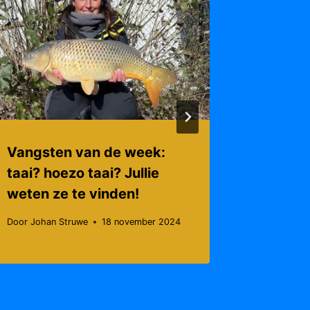
Vangsten van de week:
Vangst
taai? hoezo taai? Jullie
een ret
weten ze te vinden!
Door
Johan
Door
Johan Struwe
18 november 2024