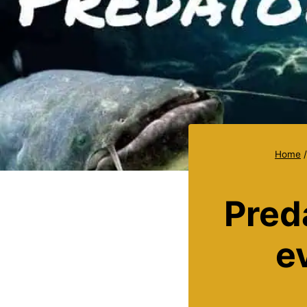
Home
/
Pred
e