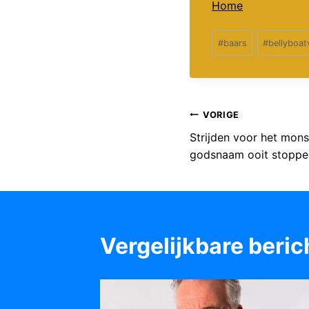
Home
Bericht
#
baars
#
bellyboat
tags:
Bericht
VORIGE
Strijden voor het monst
navigatie
godsnaam ooit stoppe
Vergelijkbare beric