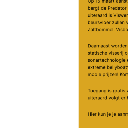
Op 15 maart aansta
berg) de Predator
uiteraard is Viswe
beursvloer zullen 
Zaltbommel, Visboo
Daarnaast worden 
statische visserij
sonartechnologie e
extreme bellyboatv
mooie prijzen! Kort
Toegang is gratis 
uiteraard volgt er
Hier kun je je aan