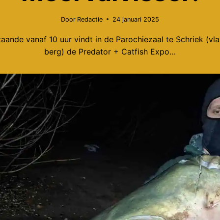
Door
Redactie
24 januari 2025
aande vanaf 10 uur vindt in de Parochiezaal te Schriek (vla
berg) de Predator + Catfish Expo…