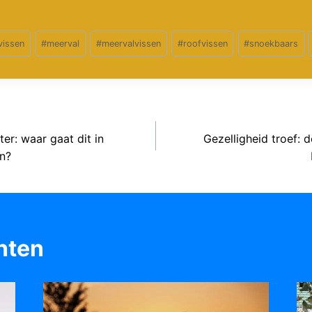
vissen
#
meerval
#
meervalvissen
#
roofvissen
#
snoekbaars
er: waar gaat dit in
Gezelligheid troef: 
n?
hten