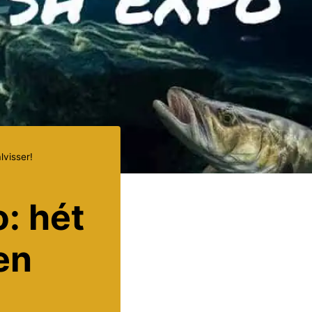
lvisser!
: hét
en