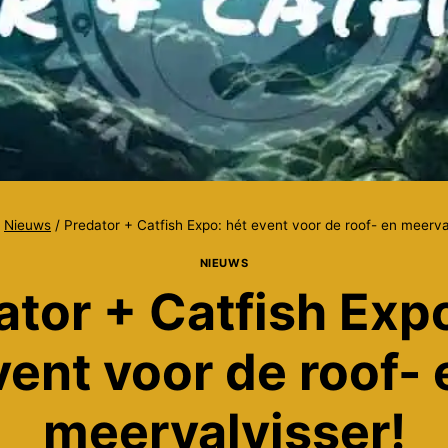
Nieuws
/
Predator + Catfish Expo: hét event voor de roof- en meerva
NIEUWS
ator + Catfish Expo
vent voor de roof- 
meervalvisser!