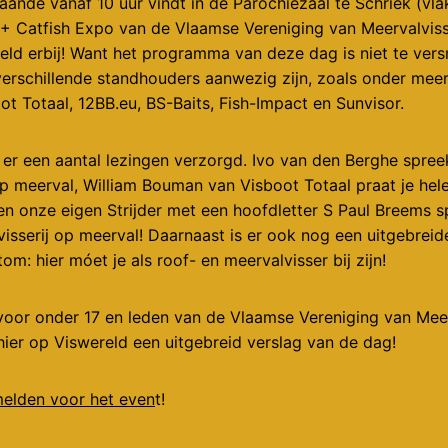
ande vanaf 10 uur vindt in de Parochiezaal te Schriek (vla
 + Catfish Expo van de Vlaamse Vereniging van Meervalviss
reld erbij! Want het programma van deze dag is niet te ve
verschillende standhouders aanwezig zijn, zoals onder mee
t Totaal, 12BB.eu, BS-Baits, Fish-Impact en Sunvisor.
er een aantal lezingen verzorgd. Ivo van den Berghe spree
 op meerval, William Bouman van Visboot Totaal praat je hel
n onze eigen Strijder met een hoofdletter S Paul Breems s
isserij op meerval! Daarnaast is er ook nog een uitgebrei
om: hier móet je als roof- en meervalvisser bij zijn!
voor onder 17 en leden van de Vlaamse Vereniging van Meer
 hier op Viswereld een uitgebreid verslag van de dag!
melden voor het even
t!