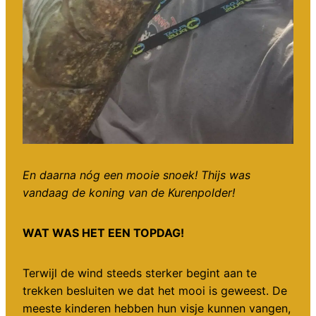
En daarna nóg een mooie snoek! Thijs was
vandaag de koning van de Kurenpolder!
WAT WAS HET EEN TOPDAG!
Terwijl de wind steeds sterker begint aan te
trekken besluiten we dat het mooi is geweest. De
meeste kinderen hebben hun visje kunnen vangen,