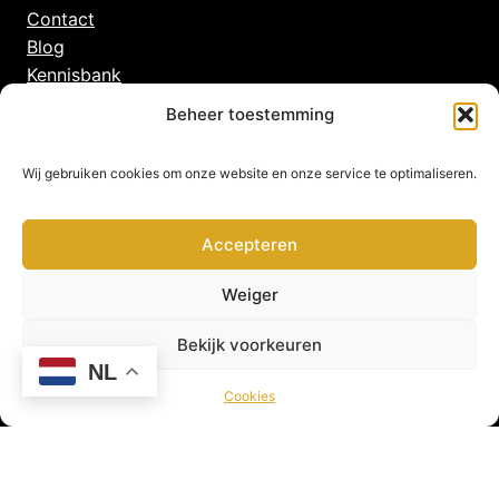
Contact
Blog
Kennisbank
Beheer toestemming
Belangrijke pagina’s
Algemene voorwaarden
Wij gebruiken cookies om onze website en onze service te optimaliseren.
Veelgestelde vragen
Privacy beleid
Accepteren
Cookies
Disclaimer
Weiger
Bekijk voorkeuren
NL
Cookies