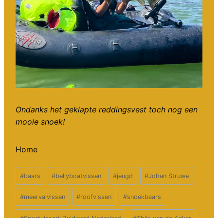
Ondanks het geklapte reddingsvest toch nog een
mooie snoek!
Home
Bericht
#
baars
#
bellyboatvissen
#
jeugd
#
Johan Struwe
tags:
#
meervalvissen
#
roofvissen
#
snoekbaars