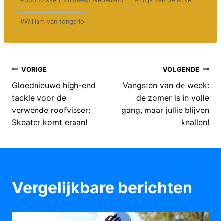
#
Sportvisserij Zuidwest Nederland
#
Thijs van de Acker
#
William van tongerlo
Bericht
VORIGE
VOLGENDE
Gloednieuwe high-end
Vangsten van de week:
navigatie
tackle voor de
de zomer is in volle
verwende roofvisser:
gang, maar jullie blijven
Skeater komt eraan!
knallen!
Vergelijkbare berichten