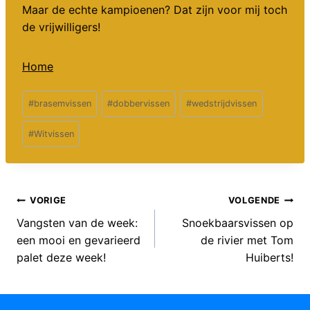
Maar de echte kampioenen? Dat zijn voor mij toch
de vrijwilligers!
Home
Bericht
#
brasemvissen
#
dobbervissen
#
wedstrijdvissen
tags:
#
Witvissen
Bericht
VORIGE
VOLGENDE
Vangsten van de week:
Snoekbaarsvissen op
navigatie
een mooi en gevarieerd
de rivier met Tom
palet deze week!
Huiberts!