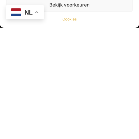
Bekijk voorkeuren
NL
Viswereld is hét online platform voor de sportvisser!
Cookies
Hier vind je leuke artikelen, gave video’s, nieuws en
nog veel meer! Viswereld geeft jou als sportvisser
dagelijks het laatste nieuws uit de Viswereld!
© 2026 Viswereld door
VirtualBiz