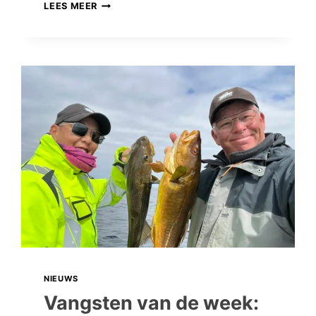
VANGSTEN
LEES MEER
VAN
DE
WEEK:
DE
ZOMER
IS
IN
VOLLE
GANG,
MAAR
JULLIE
BLIJVEN
KNALLEN!
NIEUWS
Vangsten van de week: