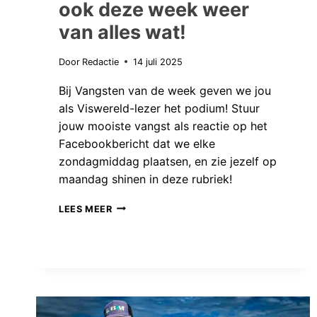
ook deze week weer
van alles wat!
Door
Redactie
14 juli 2025
Bij Vangsten van de week geven we jou
als Viswereld-lezer het podium! Stuur
jouw mooiste vangst als reactie op het
Facebookbericht dat we elke
zondagmiddag plaatsen, en zie jezelf op
maandag shinen in deze rubriek!
VANGSTEN
LEES MEER
VAN
DE
WEEK:
OOK
DEZE
WEEK