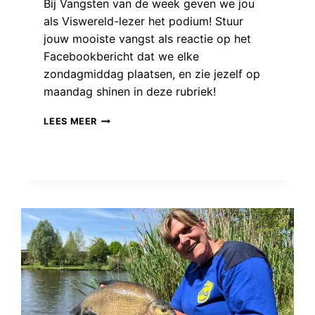
Bij Vangsten van de week geven we jou
als Viswereld-lezer het podium! Stuur
jouw mooiste vangst als reactie op het
Facebookbericht dat we elke
zondagmiddag plaatsen, en zie jezelf op
maandag shinen in deze rubriek!
VANGSTEN
LEES MEER
VAN
DE
WEEK:
EEN
ONSTUIMIG
WEEKJE
VOL
WIND
EN
REGEN!