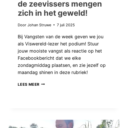
de zeevissers mengen
zich in het geweld!
Door
Johan Struwe
7 juli 2025
Bij Vangsten van de week geven we jou
als Viswereld-lezer het podium! Stuur
jouw mooiste vangst als reactie op het
Facebookbericht dat we elke
zondagmiddag plaatsen, en zie jezelf op
maandag shinen in deze rubriek!
VANGSTEN
LEES MEER
VAN
DE
WEEK:
DE
ZEEVISSERS
MENGEN