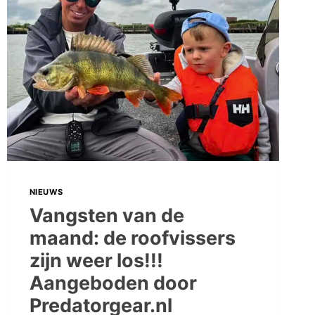
DE
LAATSTE
KEER
GEVEN
WE
HET
SCHAARTJE
VAN
PREDATORGEAR.NL
WEG!
NIEUWS
Vangsten van de
maand: de roofvissers
zijn weer los!!!
Aangeboden door
Predatorgear.nl