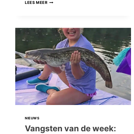
VANGSTEN
LEES MEER
VAN
DE
WEEK:
DE
SASHIMI-
EDITIE,
EN
MEER
EXOTISCHE
VANGSTEN!
NIEUWS
Vangsten van de week: