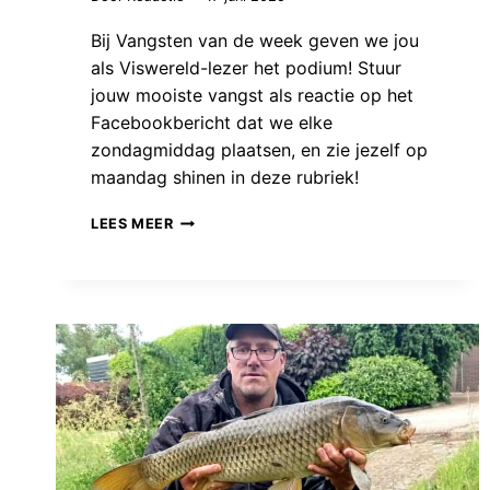
Bij Vangsten van de week geven we jou
als Viswereld-lezer het podium! Stuur
jouw mooiste vangst als reactie op het
Facebookbericht dat we elke
zondagmiddag plaatsen, en zie jezelf op
maandag shinen in deze rubriek!
VANGSTEN
LEES MEER
VAN
DE
WEEK:
WEER
IN
HET
RITME
NA
DE