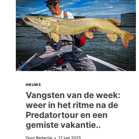
WEER
VAN
ALLES
WAT!
NIEUWS
Vangsten van de week:
weer in het ritme na de
Predatortour en een
gemiste vakantie..
Door
Redactie
17 juni 2025