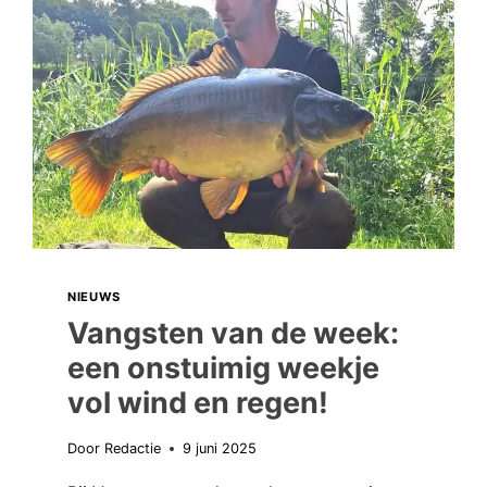
ZICH
IN
HET
GEWELD!
NIEUWS
Vangsten van de week:
een onstuimig weekje
vol wind en regen!
Door
Redactie
9 juni 2025