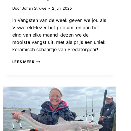
Door
Johan Struwe
2 juni 2025
In Vangsten van de week geven we jou als
Viswereld-lezer het podium, en aan het
eind van elke maand kiezen we de
mooiste vangst uit, met als prijs een uniek
keramisch schaartje van Predatorgear!
VANGSTEN
LEES MEER
VAN
DE
MAAND:
DE
ROOFVISSERS
ZIJN
WEER
LOS!!!
AANGEBODEN