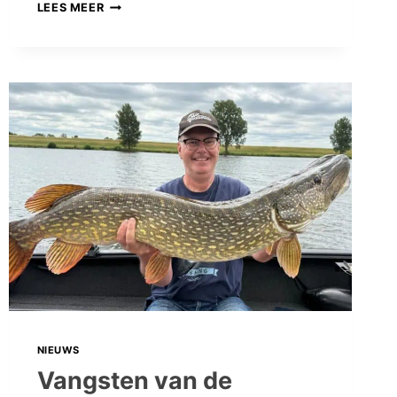
VANGSTEN
LEES MEER
VAN
DE
WEEK:
WEER
EEN
GEVARIEERD
PALET
AAN
PRACHTIGE
VANGSTEN!
NIEUWS
Vangsten van de