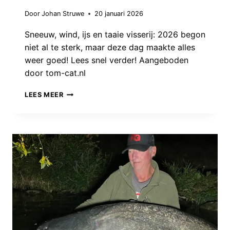
Door
Johan Struwe
20 januari 2026
Sneeuw, wind, ijs en taaie visserij: 2026 begon
niet al te sterk, maar deze dag maakte alles
weer goed! Lees snel verder! Aangeboden
door tom-cat.nl
STRIJDEN
LEES MEER
VOOR
HET
MONSTER:
NA
EEN
VALSE
START
OPENEN
WE
2026