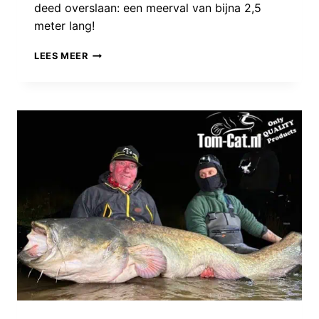
deed overslaan: een meerval van bijna 2,5
meter lang!
STRIJDEN
LEES MEER
VOOR
HET
MONSTER:
IN
HET
HOLST
VAN
DE
NACHT
LOOP
IK
TEGEN
DE
VANGST