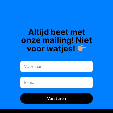
ALLES
OVER
HET
VISSEN
Altijd beet met
OP
MEERVAL
onze mailing! Niet
IN
voor watjes!
DE
WINTERMAANDEN!
Versturen