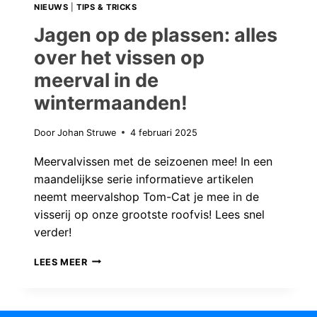
VAN
NIEUWS
|
TIPS & TRICKS
MIJN
Jagen op de plassen: alles
LEVEN
over het vissen op
AAN!
meerval in de
wintermaanden!
Door
Johan Struwe
4 februari 2025
Meervalvissen met de seizoenen mee! In een
maandelijkse serie informatieve artikelen
neemt meervalshop Tom-Cat je mee in de
visserij op onze grootste roofvis! Lees snel
verder!
JAGEN
LEES MEER
OP
DE
PLASSEN: