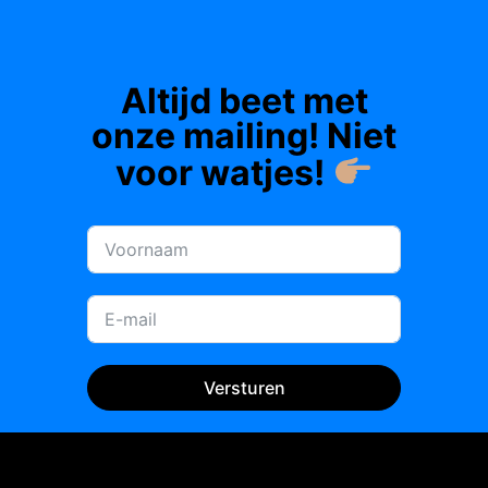
AAN
DE
EBRO!
Altijd beet met
+
VIDEO!
onze mailing! Niet
voor watjes!
Versturen