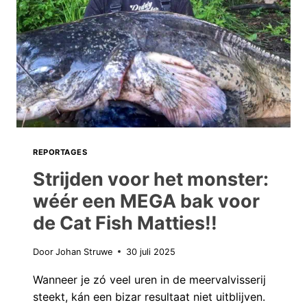
VAN
DE
NACHT
LOOP
IK
TEGEN
DE
VANGST
VAN
REPORTAGES
MIJN
Strijden voor het monster:
LEVEN
wéér een MEGA bak voor
AAN!
de Cat Fish Matties!!
Door
Johan Struwe
30 juli 2025
Wanneer je zó veel uren in de meervalvisserij
steekt, kán een bizar resultaat niet uitblijven.