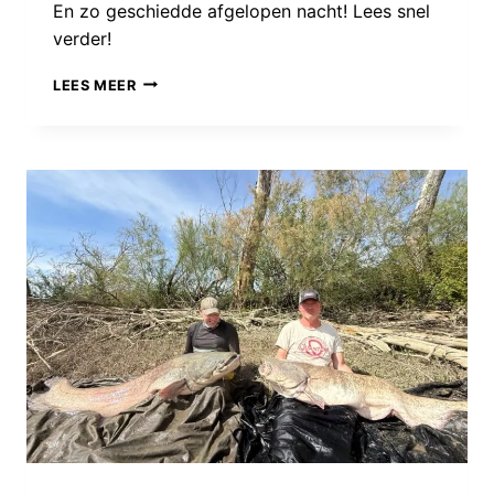
En zo geschiedde afgelopen nacht! Lees snel
verder!
STRIJDEN
LEES MEER
VOOR
HET
MONSTER:
WÉÉR
EEN
MEGA
BAK
VOOR
DE
CAT
FISH
MATTIES!!