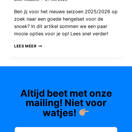
Ben jij voor het nieuwe seizoen 2025/2026 op
zoek naar een goede hengelset voor de
snoek? In dit artikel sommen we een paar
mooie opties voor je op! Lees snel verder!
DE
LEES MEER
VIJF
BESTE
HENGELSETS
VOOR
SNOEK
Altijd beet met onze
VOOR
HET
mailing! Niet voor
NIEUWE
watjes!
SEIZOEN
2025/2026!