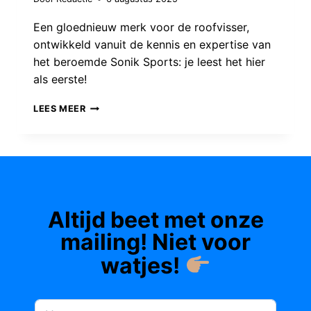
Een gloednieuw merk voor de roofvisser,
ontwikkeld vanuit de kennis en expertise van
het beroemde Sonik Sports: je leest het hier
als eerste!
GLOEDNIEUWE
LEES MEER
HIGH-
END
TACKLE
VOOR
DE
Altijd beet met onze
VERWENDE
ROOFVISSER:
mailing! Niet voor
SKEATER
watjes!
KOMT
ERAAN!