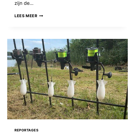
zijn de…
VANGSTEN
LEES MEER
VAN
DE
WEEK:
DE
TANDJES-
EDITIE!
REPORTAGES