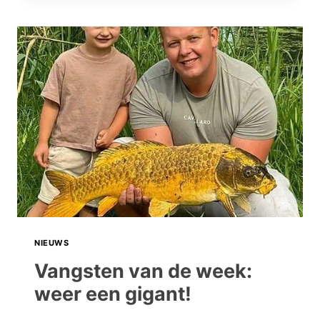
DE
WEEK:
HET
NAJAAR
KOMT
ER
WEER
AAN!
NIEUWS
Vangsten van de week:
weer een gigant!