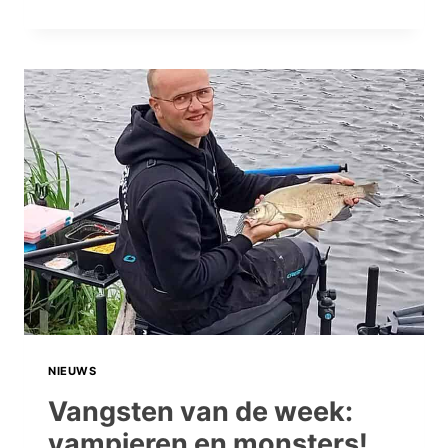
LINGE:
EEN
GROTE
RIVIER
IN
HET
KLEIN.
NIEUWS
Vangsten van de week:
vampieren en monsters!