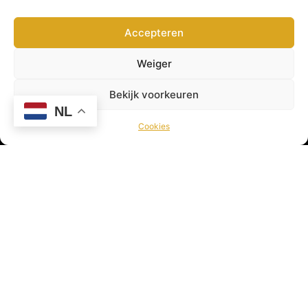
Pagina’s
Home
Accepteren
Over ons
Weiger
Contact
Blog
Bekijk voorkeuren
Kennisbank
NL
Cookies
Belangrijke pagina’s
Algemene voorwaarden
Veelgestelde vragen
Privacy beleid
Cookies
Disclaimer