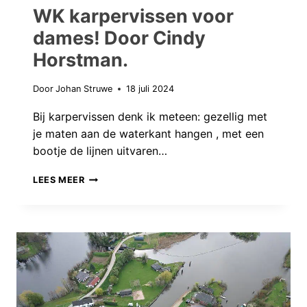
WK karpervissen voor
dames! Door Cindy
Horstman.
Door
Johan Struwe
18 juli 2024
Bij karpervissen denk ik meteen: gezellig met
je maten aan de waterkant hangen , met een
bootje de lijnen uitvaren…
WK
LEES MEER
KARPERVISSEN
VOOR
DAMES! DOOR
CINDY
HORSTMAN.