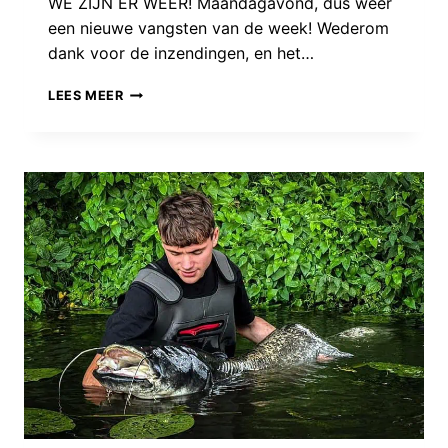
WE ZIJN ER WEER! Maandagavond, dus weer
een nieuwe vangsten van de week! Wederom
dank voor de inzendingen, en het…
VANGSTEN
LEES MEER
VAN
DE
WEEK:
VAN
ALLES
WAT!