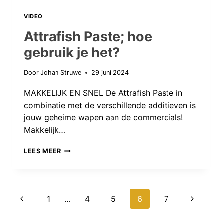
VIDEO
Attrafish Paste; hoe
gebruik je het?
Door
Johan Struwe
29 juni 2024
MAKKELIJK EN SNEL De Attrafish Paste in
combinatie met de verschillende additieven is
jouw geheime wapen aan de commercials!
Makkelijk…
ATTRAFISH
LEES MEER
PASTE;
HOE
GEBRUIK
Paginanavigatie
Vorige
Volgend
1
…
4
5
6
7
JE
HET?
pagina
pagina