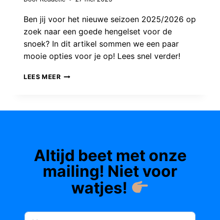
Ben jij voor het nieuwe seizoen 2025/2026 op
zoek naar een goede hengelset voor de
snoek? In dit artikel sommen we een paar
mooie opties voor je op! Lees snel verder!
DE
LEES MEER
VIJF
BESTE
HENGELSETS
VOOR
SNOEK
Altijd beet met onze
VOOR
HET
mailing! Niet voor
NIEUWE
watjes!
SEIZOEN
2025/2026!