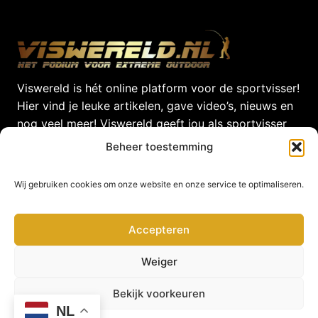
Viswereld is hét online platform voor de sportvisser!
Hier vind je leuke artikelen, gave video’s, nieuws en
nog veel meer! Viswereld geeft jou als sportvisser
dagelijks het laatste nieuws uit de Viswereld!
Beheer toestemming
© 2026 Viswereld door
VirtualBiz
Wij gebruiken cookies om onze website en onze service te optimaliseren.
Accepteren
Contact
Weiger
Betuwestraat 47,
Bekijk voorkeuren
4005 AR Tiel
NL