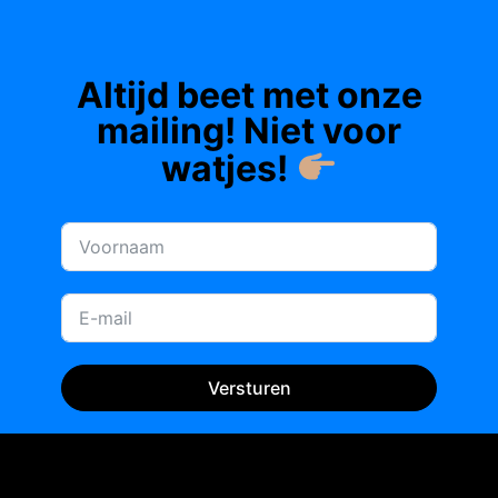
RUUD
CUIJTEN
KEERT
Altijd beet met onze
TERUG
mailing! Niet voor
NAAR
watjes!
DE
JUNGLE!
Versturen