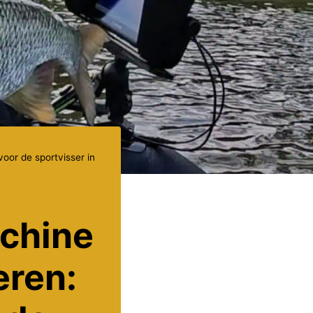
oor de sportvisser in
chine
eren: