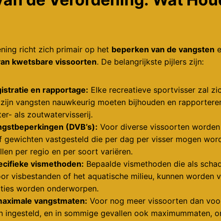
ing richt zich primair op het
beperken van de vangsten
e
an kwetsbare vissoorten
. De belangrijkste pijlers zijn:
istratie en rapportage:
Elke recreatieve sportvisser zal z
 zijn vangsten nauwkeurig moeten bijhouden en rapporteren
r- als zoutwatervisserij.
ngstbeperkingen (DVB’s):
Voor diverse vissoorten worden
of gewichten vastgesteld die per dag per visser mogen wo
len per regio en per soort variëren.
ecifieke vismethoden:
Bepaalde vismethoden die als schad
r visbestanden of het aquatische milieu, kunnen worden 
icties worden onderworpen.
maximale vangstmaten:
Voor nog meer vissoorten dan vo
 ingesteld, en in sommige gevallen ook maximummaten, 