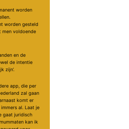
rmanent worden
llen.
ht worden gesteld
at men voldoende
tanden en de
el de intentie
 zijn’.
dere app, die per
 Nederland zal gaan
arnaast komt er
immers al. Laat je
 gaat juridisch
ximummaten kan ik
ingevoerd voor