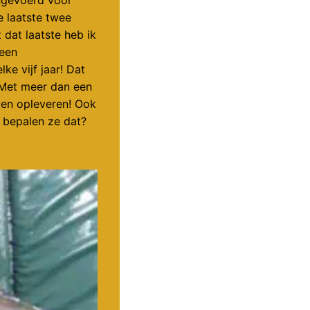
e laatste twee
 dat laatste heb ik
 een
ke vijf jaar! Dat
. Met meer dan een
sten opleveren! Ook
e bepalen ze dat?