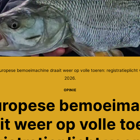
uropese bemoeimachine draait weer op volle toeren: registratieplicht v
2026.
OPINIE
uropese bemoeima
it weer op volle to