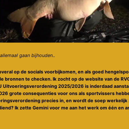
allemaal gaan bijhouden..
overal op de socials voorbijkomen, en als goed hengelspor
de bronnen te checken. Ik zocht op de website van de RVO
U Uitvoeringsverordening 2025/2026 is inderdaad aansta
2026 grote consequenties voor ons als sportvissers hebb
ringsverordening precies in, en wordt de soep werkelijk
diend? Ik zette Gemini voor me aan het werk om één en a