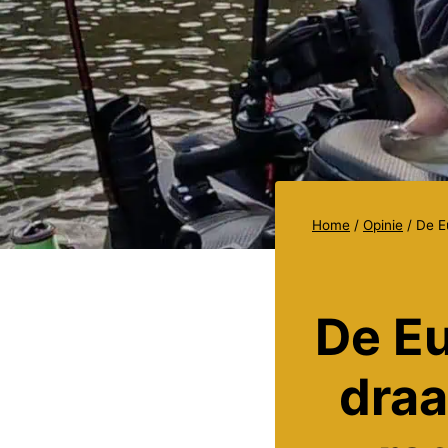
Home
/
Opinie
/
De E
De E
draa