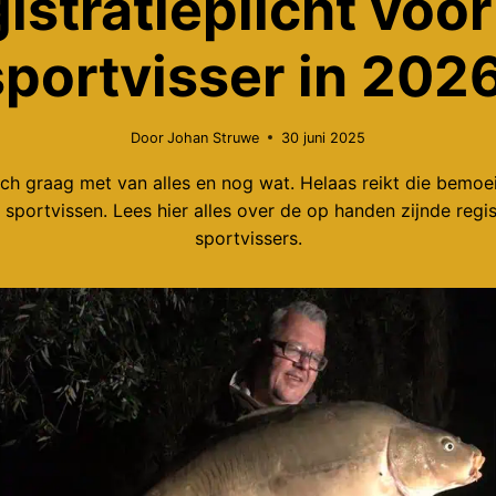
gistratieplicht voor
sportvisser in 2026
Door
Johan Struwe
30 juni 2025
ch graag met van alles en nog wat. Helaas reikt die bemoe
 sportvissen. Lees hier alles over de op handen zijnde regis
sportvissers.