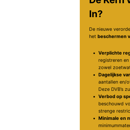
In?
De nieuwe verorden
het
beschermen v
Verplichte reg
registreren en
zowel zoetwate
Dagelijkse va
aantallen en/
Deze DVB’s zul
Verbod op sp
beschouwd voo
strenge restr
Minimale en 
minimummaten