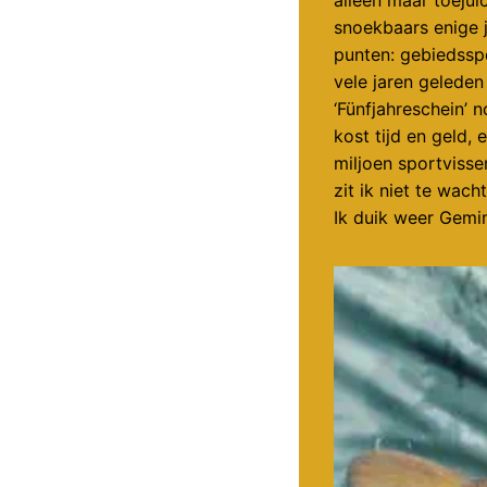
snoekbaars enige j
punten: gebiedsspe
vele jaren geleden
‘Fünfjahreschein’ n
kost tijd en geld,
miljoen sportvisse
zit ik niet te wac
Ik duik weer Gemin