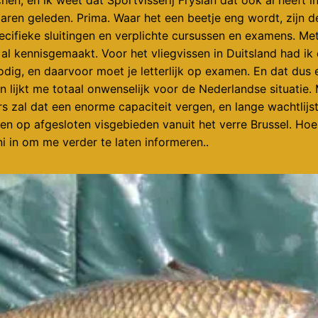
aren geleden. Prima. Waar het een beetje eng wordt, zijn d
cifieke sluitingen en verplichte cursussen en examens. Met
 al kennisgemaakt. Voor het vliegvissen in Duitsland had ik
odig, en daarvoor moet je letterlijk op examen. En dat dus el
 en lijkt me totaal onwenselijk voor de Nederlandse situatie
rs zal dat een enorme capaciteit vergen, en lange wachtlij
hten op afgesloten visgebieden vanuit het verre Brussel. Ho
i in om me verder te laten informeren..