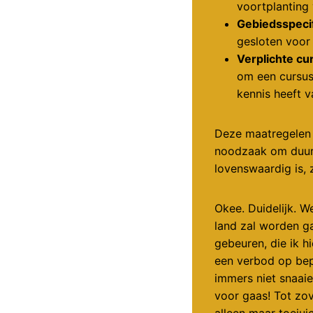
voortplanting 
Gebiedsspecif
gesloten voor 
Verplichte c
om een cursus
kennis heeft v
Deze maatregelen 
noodzaak om duurz
lovenswaardig is, z
Okee. Duidelijk. W
land zal worden ga
gebeuren, die ik 
een verbod op bepa
immers niet snaaie
voor gaas! Tot zo
alleen maar toejui