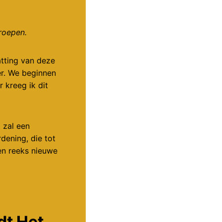
eroepen.
tting van deze
er. We beginnen
 kreeg ik dit
 zal een
dening, die tot
en reeks nieuwe
dt Het