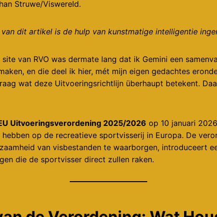
ohan Struwe/Viswereld.
van dit artikel is de hulp van kunstmatige intelligentie ing
e site van RVO was dermate lang dat ik Gemini een samenva
 maken, en die deel ik hier, mét mijn eigen gedachtes erond
raag wat deze Uitvoeringsrichtlijn überhaupt betekent. Daar
EU Uitvoeringsverordening 2025/2026
op 10 januari 2026
 hebben op de recreatieve sportvisserij in Europa. De veror
rzaamheid van visbestanden te waarborgen, introduceert e
gen die de sportvisser direct zullen raken.
van de Verordening: Wat Hou