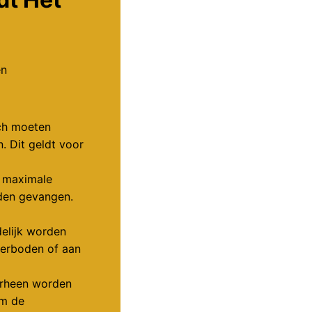
n
ich moeten
. Dit geldt voor
 maximale
rden gevangen.
elijk worden
verboden of aan
orheen worden
om de