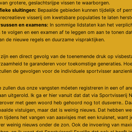
van grotere, geslachtsrijpe vissen te waarborgen.
ieke sluitingen:
Bepaalde gebieden kunnen tijdelijk of pe
recreatieve visserij om kwetsbare populaties te laten herste
ursussen en examens:
In sommige lidstaten kan het verplic
 te volgen en een examen af te leggen om aan te tonen d
an de nieuwe regels en duurzame vispraktijken.
zijn een direct gevolg van de toenemende druk op visbes
aamheid te garanderen voor toekomstige generaties. Hoew
ullen de gevolgen voor de individuele sportvisser aanzienlijk
e zullen dus onze vangsten móeten registreren in een of an
an uitgerold. Ik ga er hier vanuit dat dat via Sportvisserij
hierover met geen woord heb gehoord nog tot dusverre.. Da
alde vistuigen, maar dat is weinig nieuws. Dat hebben we 
n tijdens het vangen van aasvisjes met een kruisnet, want je
ver weinig nieuws onder de zon. Ook de invoering van ma
chen, en ik weet dat Sportvisserij Fryslân dat ook al heeft 